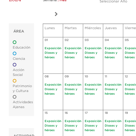
Semana
|
Mes
Seleccionar Año
Lunes
Martes
Miércoles
Jueves
Vierne
ÁREA
01
02
03
04
05
Educación
Exposición
Exposición
Exposición
Exposición
Exposi
Dioses y
Dioses y
Dioses y
Dioses y
Dioses 
héroes
héroes
héroes
héroes
héroes
Ciencia
Acción
Social
08
09
10
11
12
Exposición
Exposición
Exposición
Exposición
Exposi
Patrimonio
Dioses y
Dioses y
Dioses y
Dioses y
Dioses 
y Cultura
héroes
héroes
héroes
héroes
héroes
Actividades
Ajenas
15
16
17
18
19
Exposición
Exposición
Exposición
Exposición
Exposi
Dioses y
Dioses y
Dioses y
Dioses y
Dioses 
héroes
héroes
héroes
héroes
héroes