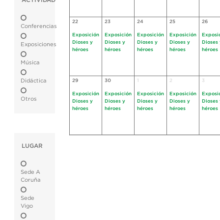
ACTIVIDAD
22
23
24
25
26
Conferencias
Exposición
Exposición
Exposición
Exposición
Exposi
Dioses y
Dioses y
Dioses y
Dioses y
Dioses 
Exposiciones
héroes
héroes
héroes
héroes
héroes
Música
Didáctica
29
30
1
2
3
Exposición
Exposición
Exposición
Exposición
Exposi
Otros
Dioses y
Dioses y
Dioses y
Dioses y
Dioses 
héroes
héroes
héroes
héroes
héroes
LUGAR
Sede A
Coruña
Sede
Vigo