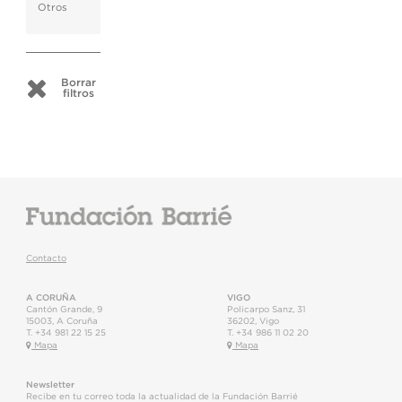
Otros
Borrar
filtros
Contacto
A CORUÑA
VIGO
Cantón Grande, 9
Policarpo Sanz, 31
15003
,
A Coruña
36202
,
Vigo
T.
+34 981 22 15 25
T.
+34 986 11 02 20
Mapa
Mapa
Newsletter
Recibe en tu correo toda la actualidad de la Fundación Barrié