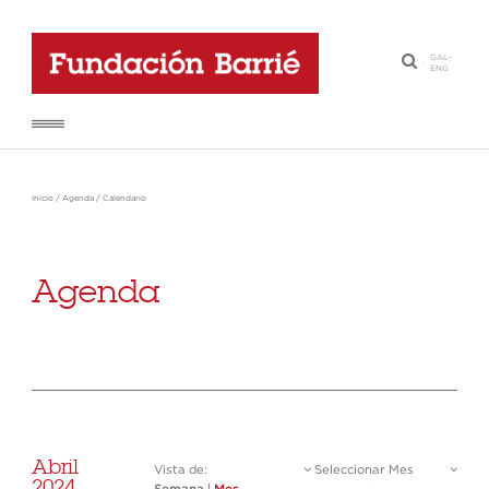
GAL
-
·
ENG
Inicio
/
Agenda
/
Calendario
Agenda
Abril
Vista de:
Seleccionar Mes
2024