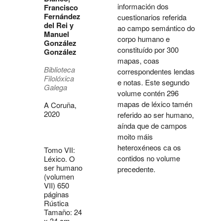
información dos
Francisco
Fernández
cuestionarios referida
del Rei y
ao campo semántico do
Manuel
corpo humano e
González
constituído por 300
González
mapas, coas
Biblioteca
correspondentes lendas
Filolóxica
e notas. Este segundo
Galega
volume contén 296
mapas de léxico tamén
A Coruña,
2020
referido ao ser humano,
aínda que de campos
moito máis
heteroxéneos ca os
Tomo VII:
contidos no volume
Léxico. O
ser humano
precedente.
(volumen
VII) 650
páginas
Rústica
Tamaño: 24
x 34 cm