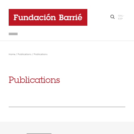
GAL
-
·
ESP
Home
/
Publications
/
Publications
Publications