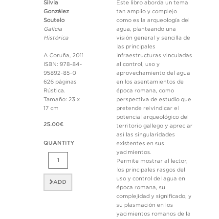
Silvia
Este libro aborda un tema
González
tan amplio y complejo
Soutelo
como es la arqueología del
Galicia
agua, planteando una
Histórica
visión general y sencilla de
las principales
A Coruña, 2011
infraestructuras vinculadas
ISBN: 978-84-
al control, uso y
95892-85-0
aprovechamiento del agua
626 páginas
en los asentamientos de
Rústica.
época romana, como
Tamaño: 23 x
perspectiva de estudio que
17 cm
pretende reivindicar el
potencial arqueológico del
25.00€
territorio gallego y apreciar
así las singularidades
QUANTITY
existentes en sus
yacimientos.
Permite mostrar al lector,
los principales rasgos del
uso y control del agua en
ADD
época romana, su
complejidad y significado, y
su plasmación en los
yacimientos romanos de la