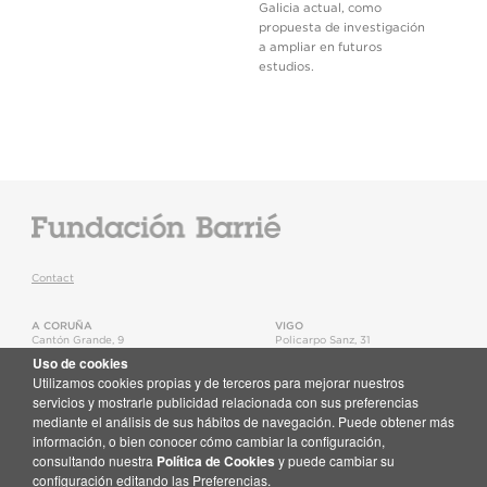
Galicia actual, como
propuesta de investigación
a ampliar en futuros
estudios.
Contact
A CORUÑA
VIGO
Cantón Grande, 9
Policarpo Sanz, 31
15003
,
A Coruña
36202
,
Vigo
Uso de cookies
T.
+34 981 22 15 25
T.
+34 986 11 02 20
Utilizamos cookies propias y de terceros para mejorar nuestros
Map
Map
servicios y mostrarle publicidad relacionada con sus preferencias
mediante el análisis de sus hábitos de navegación. Puede obtener más
Newsletter
información, o bien conocer cómo cambiar la configuración,
Receive email updates about the Fundación Barrié activities
consultando nuestra
Política de Cookies
y puede cambiar su
Subscribe here
configuración editando las Preferencias.