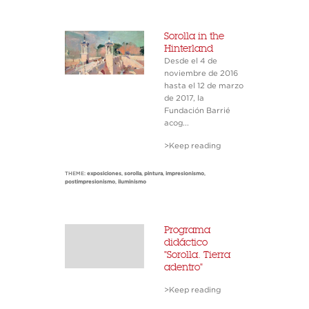
Sorolla in the
Hinterland
Desde el 4 de
noviembre de 2016
hasta el 12 de marzo
de 2017, la
Fundación Barrié
acog...
>Keep reading
THEME:
exposiciones
,
sorolla
,
pintura
,
impresionismo
,
postimpresionismo
,
iluminismo
Programa
didáctico
"Sorolla. Tierra
adentro"
>Keep reading