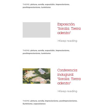
THEME:
pintura
,
sorolla
,
exposición
,
impresionismo
,
postimpresionismo
,
luminismo
Exposición
"Sorolla. Tierra
adentro"
>Keep reading
THEME:
pintura
,
sorolla
,
exposición
,
impresionismo
,
postimpresionismo
,
luminismo
Conferencia
inaugural
"Sorolla. Tierra
adentro"
>Keep reading
THEME:
pintura
,
sorolla
,
impresionismo
,
postimpresionismo
,
iluminismo
,
exposiciones