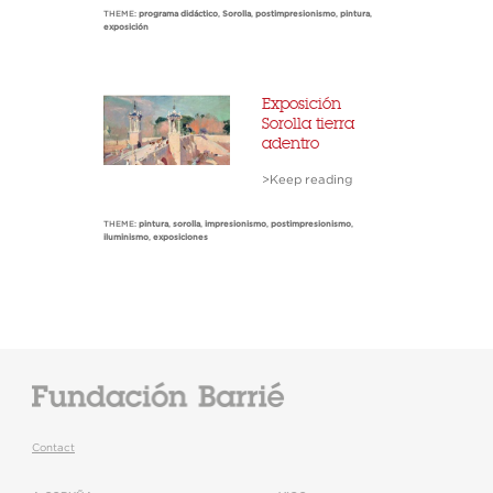
THEME:
programa didáctico
,
Sorolla
,
postimpresionismo
,
pintura
,
exposición
Exposición
Sorolla tierra
adentro
>Keep reading
THEME:
pintura
,
sorolla
,
impresionismo
,
postimpresionismo
,
iluminismo
,
exposiciones
Contact