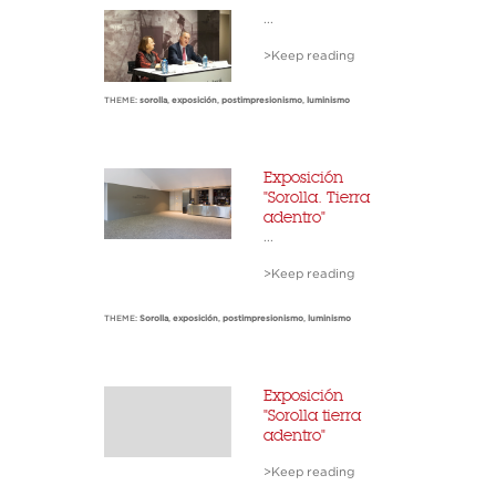
...
>Keep reading
THEME:
sorolla
,
exposición
,
postimpresionismo
,
luminismo
Exposición
"Sorolla. Tierra
adentro"
...
>Keep reading
THEME:
Sorolla
,
exposición
,
postimpresionismo
,
luminismo
Exposición
"Sorolla tierra
adentro"
>Keep reading