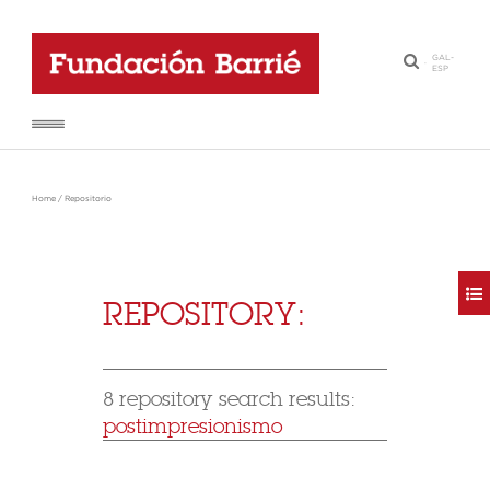
GAL
-
·
ESP
Home
/
Repositorio
REPOSITORY:
8 repository search results:
postimpresionismo