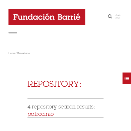
GAL
-
·
ESP
Home
/
Repositorio
REPOSITORY:
4 repository search results:
patrocinio