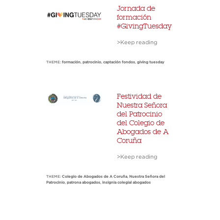
Jornada de
formación
#GivingTuesday
>Keep reading
THEME:
formación
,
patrocinio
,
captación fondos
,
giving tuesday
Festividad de
Nuestra Señora
del Patrocinio
del Colegio de
Abogados de A
Coruña
>Keep reading
THEME:
Colegio de Abogados de A Coruña
,
Nuestra Señora del
Patrocinio
,
patrona abogados
,
insignia colegial abogados