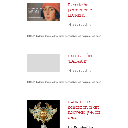
Exposición
permanente
LLORENS
>Keep reading
THEME:
Lalique
,
joyas
,
vidrio
,
artes decorativas
,
art nouveau
,
art déco
EXPOSICIÓN
"LALIQUE"
>Keep reading
THEME:
Lalique
,
joyas
,
vidrio
,
artes decorativas
,
art nouveau
,
art déco
LALIQUE. La
belleza en el art
nouveau y el art
déco
La Fundación