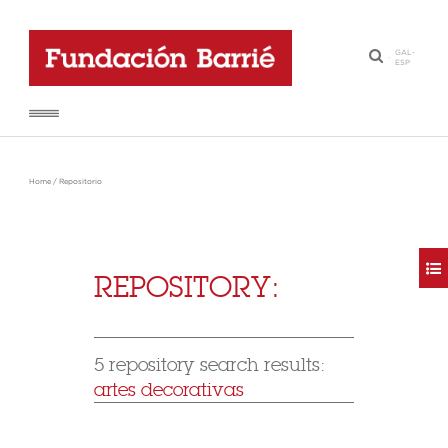
GAL
-
·
ESP
Home
/
Repositorio
REPOSITORY:
5 repository search results:
artes decorativas