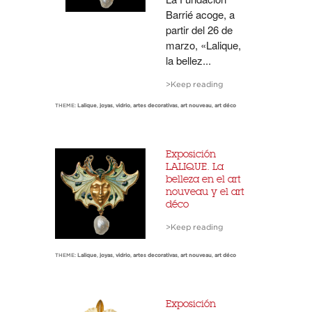
Barrié acoge, a
partir del 26 de
marzo, «Lalique,
la bellez...
>Keep reading
THEME:
Lalique
,
joyas
,
vidrio
,
artes decorativas
,
art nouveau
,
art déco
Exposición
LALIQUE. La
belleza en el art
nouveau y el art
déco
>Keep reading
THEME:
Lalique
,
joyas
,
vidrio
,
artes decorativas
,
art nouveau
,
art déco
Exposición