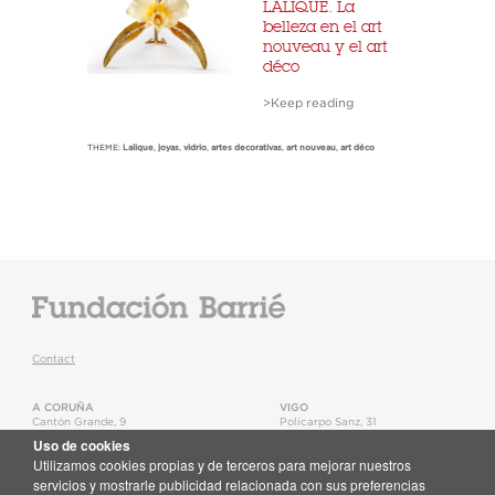
LALIQUE. La
belleza en el art
nouveau y el art
déco
>Keep reading
THEME:
Lalique
,
joyas
,
vidrio
,
artes decorativas
,
art nouveau
,
art déco
Contact
A CORUÑA
VIGO
Cantón Grande, 9
Policarpo Sanz, 31
15003
,
A Coruña
36202
,
Vigo
Uso de cookies
T.
+34 981 22 15 25
T.
+34 986 11 02 20
Utilizamos cookies propias y de terceros para mejorar nuestros
Map
Map
servicios y mostrarle publicidad relacionada con sus preferencias