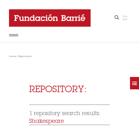
GAL
-
·
ESP
Home
/
Repositorio
REPOSITORY:
1 repository search results:
Shakespeare