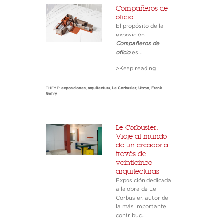
Compañeros de
oficio.
El propósito de la
exposición
Compañeros de
oficio
es...
>Keep reading
THEME:
exposiciones
,
arquitectura
,
Le Corbusier
,
Utzon
,
Frank
Gehry
Le Corbusier.
Viaje al mundo
de un creador a
través de
veinticinco
arquitecturas
Exposición dedicada
a la obra de Le
Corbusier, autor de
la más importante
contribuc...