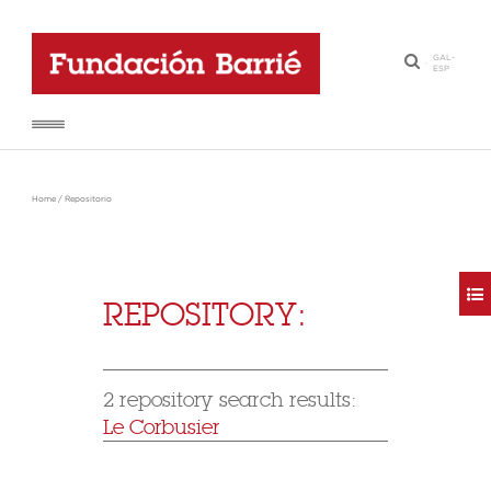
GAL
-
·
ESP
Home
/
Repositorio
REPOSITORY:
2 repository search results:
Le Corbusier