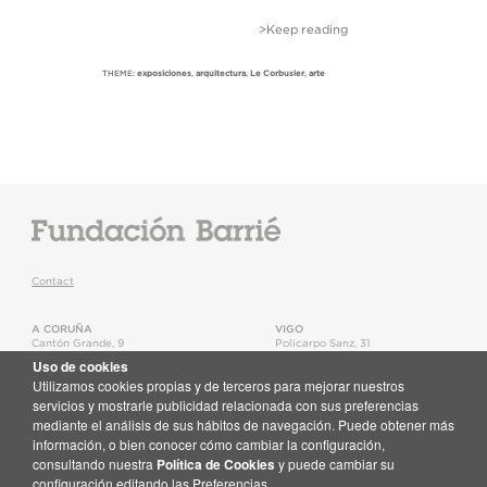
>Keep reading
THEME:
exposiciones
,
arquitectura
,
Le Corbusier
,
arte
Contact
A CORUÑA
VIGO
Cantón Grande, 9
Policarpo Sanz, 31
15003
,
A Coruña
36202
,
Vigo
Uso de cookies
T.
+34 981 22 15 25
T.
+34 986 11 02 20
Utilizamos cookies propias y de terceros para mejorar nuestros
Map
Map
servicios y mostrarle publicidad relacionada con sus preferencias
mediante el análisis de sus hábitos de navegación. Puede obtener más
Newsletter
información, o bien conocer cómo cambiar la configuración,
Receive email updates about the Fundación Barrié activities
consultando nuestra
Política de Cookies
y puede cambiar su
Subscribe here
configuración editando las Preferencias.