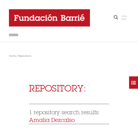
GAL
-
·
ESP
Home
/
Repositorio
REPOSITORY:
1 repository search results:
Amalia Dezcalso