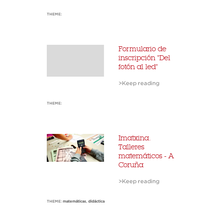
THEME:
Formulario de
inscripción "Del
fotón al led"
>Keep reading
THEME:
Imatxina.
Talleres
matemáticos - A
Coruña
>Keep reading
THEME:
matemáticas
,
didáctica