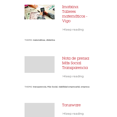
Imatxina.
Talleres
matemáticos -
Vigo
>Keep reading
THEME:
matemáticas
,
didáctica
Nota de prensa
Más Social
Transparencia
>Keep reading
THEME:
transparencia
,
Más Social
,
viabilidad empresarial
,
empresa
Torusware
>Keep reading