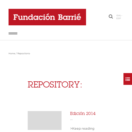
GAL
-
·
ESP
Home
/
Repositorio
REPOSITORY:
Edición 2014
...
>Keep reading