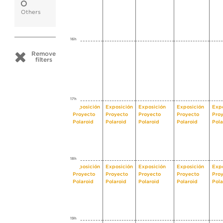
Others
16h
Remove
filters
17h
Exposición
Exposición
Exposición
Exposición
Expo
Proyecto
Proyecto
Proyecto
Proyecto
Pro
Polaroid
Polaroid
Polaroid
Polaroid
Pola
18h
Exposición
Exposición
Exposición
Exposición
Expo
Proyecto
Proyecto
Proyecto
Proyecto
Pro
Polaroid
Polaroid
Polaroid
Polaroid
Pola
19h