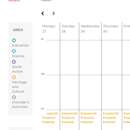
Month
Monday
Tuesday
Wednesday
Thursday
Fri
AREA
27
28
29
30
9h
Education
Science
Social
Action
10h
Heritage
and
Culture
Outsider's
Activities
11h
Exposición
Exposición
Exposición
Exposición
Expo
Proyecto
Proyecto
Proyecto
Proyecto
Pro
Polaroid
Polaroid
Polaroid
Polaroid
Pola