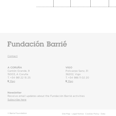
Contact
A CORUÑA
VIGO
Cantón Grande, 9
Policarpo Sanz, 31
15003
,
A Coruña
36202
,
Vigo
T.
+34 981 22 15 25
T.
+34 986 11 02 20
Map
Map
Newsletter
Receive email updates about the Fundación Barrié activities
Subscribe here
© Barrie Foundation
Site Map
·
Legal Notice
·
Cookies Policy
·
Data