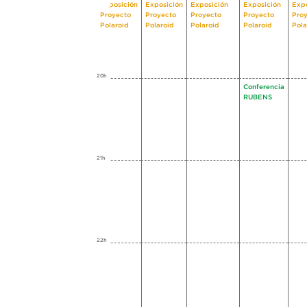
Exposición
Exposición
Exposición
Exposición
Expo
Proyecto
Proyecto
Proyecto
Proyecto
Pro
Polaroid
Polaroid
Polaroid
Polaroid
Pola
20h
Conferencia
RUBENS
21h
22h