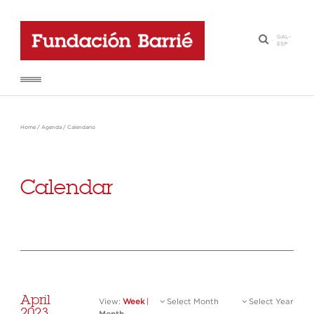
GAL
-
·
ESP
Home
/
Agenda
/
Calendario
Calendar
April
View:
Week
|
Select Month
Select Year
2023