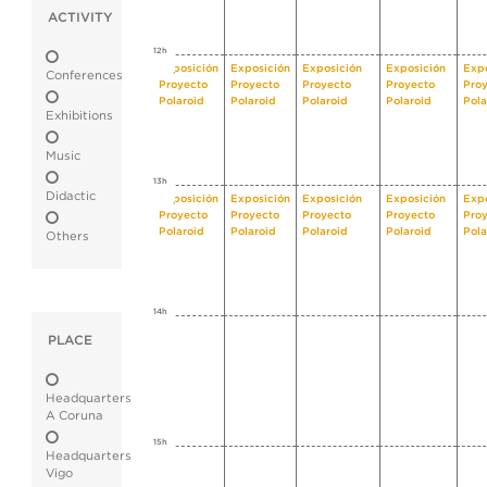
ACTIVITY
12h
Exposición
Exposición
Exposición
Exposición
Expo
Conferences
Proyecto
Proyecto
Proyecto
Proyecto
Pro
Polaroid
Polaroid
Polaroid
Polaroid
Pola
Exhibitions
Music
13h
Didactic
Exposición
Exposición
Exposición
Exposición
Expo
Proyecto
Proyecto
Proyecto
Proyecto
Pro
Polaroid
Polaroid
Polaroid
Polaroid
Pola
Others
14h
PLACE
Headquarters
A Coruna
15h
Headquarters
Vigo