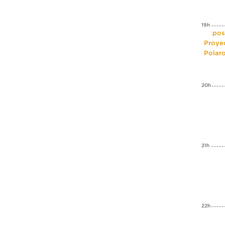
19h
Expos
Proye
Polar
20h
21h
22h