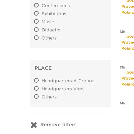
Expos
Conferences
Proye
Polar
Exhibitions
Music
Didactic
12h
Expos
Others
Proye
Polar
PLACE
13h
Expos
Proye
Headquarters A Coruna
Polar
Headquarters Vigo
Others
14h
Remove filters