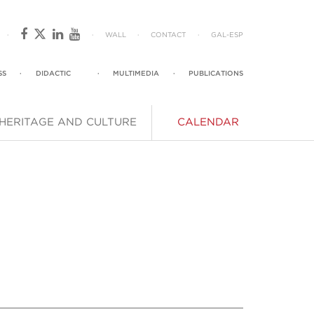
·
·
WALL
·
CONTACT
·
GAL
-
ESP
SS
·
DIDACTIC
·
MULTIMEDIA
·
PUBLICATIONS
HERITAGE AND CULTURE
CALENDAR