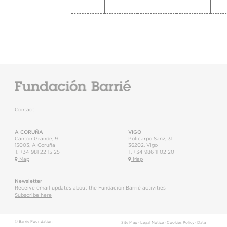
Contact
A CORUÑA
VIGO
Cantón Grande, 9
Policarpo Sanz, 31
15003
,
A Coruña
36202
,
Vigo
T.
+34 981 22 15 25
T.
+34 986 11 02 20
Map
Map
Newsletter
Receive email updates about the Fundación Barrié activities
Subscribe here
© Barrie Foundation
Site Map
·
Legal Notice
·
Cookies Policy
·
Data