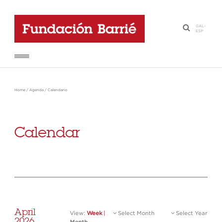
GAL
-
·
ESP
Home
/
Agenda
/
Calendario
Calendar
April
View:
Week
|
Select Month
Select Year
2026