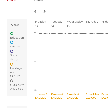
Month
Monday
Tuesday
Wednesday
Thursday
Frid
AREA
13
14
15
16
9h
Education
Science
Social
Action
10h
Heritage
and
Culture
Outsider's
Activities
11h
Exposición
Exposición
Exposición
Exposición
Expo
LALIQUE
LALIQUE
LALIQUE
LALIQUE
LALI