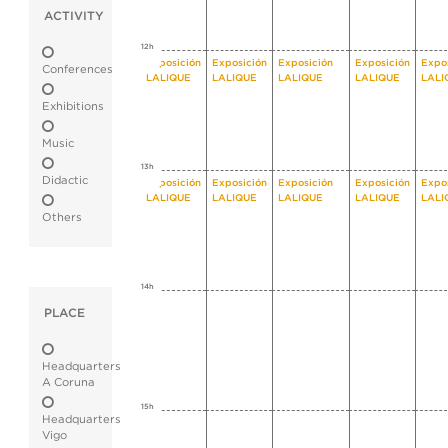
ACTIVITY
12h
Exposición
Exposición
Exposición
Exposición
Expo
Conferences
LALIQUE
LALIQUE
LALIQUE
LALIQUE
LALI
Exhibitions
Music
13h
Didactic
Exposición
Exposición
Exposición
Exposición
Expo
LALIQUE
LALIQUE
LALIQUE
LALIQUE
LALI
Others
14h
PLACE
Headquarters
A Coruna
15h
Headquarters
Vigo