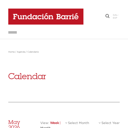
GAL
-
·
ESP
Home
/
Agenda
/
Calendario
Calendar
May
View:
Week
|
Select Month
Select Year
2026