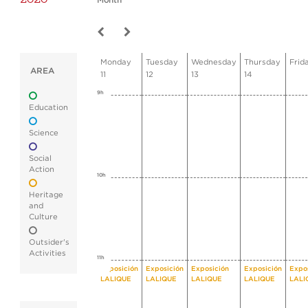
Month
Monday
Tuesday
Wednesday
Thursday
Frid
AREA
11
12
13
14
9h
Education
Science
Social
Action
10h
Heritage
and
Culture
Outsider's
Activities
11h
Exposición
Exposición
Exposición
Exposición
Expo
LALIQUE
LALIQUE
LALIQUE
LALIQUE
LALI