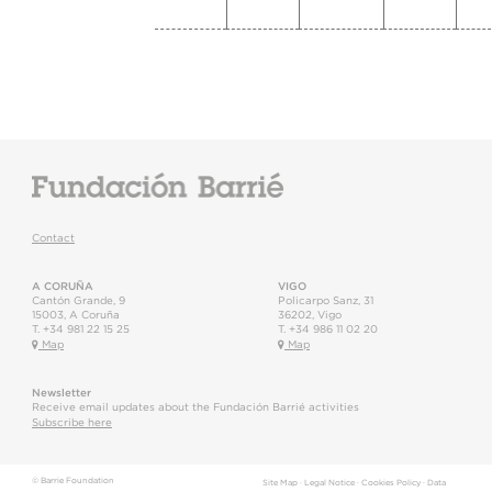
Contact
A CORUÑA
VIGO
Cantón Grande, 9
Policarpo Sanz, 31
15003
,
A Coruña
36202
,
Vigo
T.
+34 981 22 15 25
T.
+34 986 11 02 20
Map
Map
Newsletter
Receive email updates about the Fundación Barrié activities
Subscribe here
© Barrie Foundation
Site Map
·
Legal Notice
·
Cookies Policy
·
Data