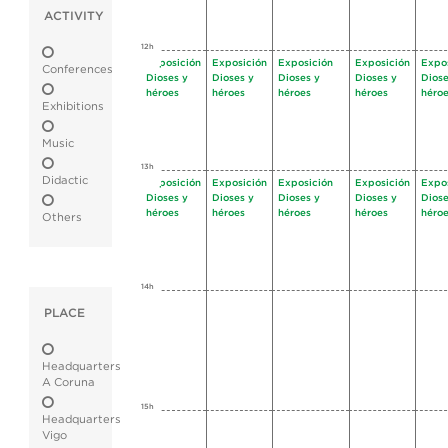
ACTIVITY
12h
Exposición
Exposición
Exposición
Exposición
Expo
Conferences
Dioses y
Dioses y
Dioses y
Dioses y
Diose
héroes
héroes
héroes
héroes
héro
Exhibitions
Music
13h
Didactic
Exposición
Exposición
Exposición
Exposición
Expo
Dioses y
Dioses y
Dioses y
Dioses y
Diose
héroes
héroes
héroes
héroes
héro
Others
14h
PLACE
Headquarters
A Coruna
15h
Headquarters
Vigo