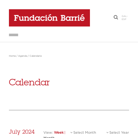
GAL
-
·
ESP
Home
/
Agenda
/
Calendario
Calendar
July 2024
View:
Week
|
Select Month
Select Year