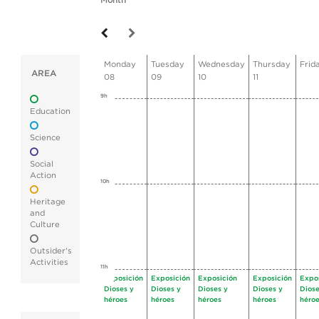
Month
Monday
Tuesday
Wednesday
Thursday
Frid
AREA
08
09
10
11
9h
Education
Science
Social
Action
10h
Heritage
and
Culture
Outsider's
Activities
11h
Exposición
Exposición
Exposición
Exposición
Expo
Dioses y
Dioses y
Dioses y
Dioses y
Diose
héroes
héroes
héroes
héroes
héro