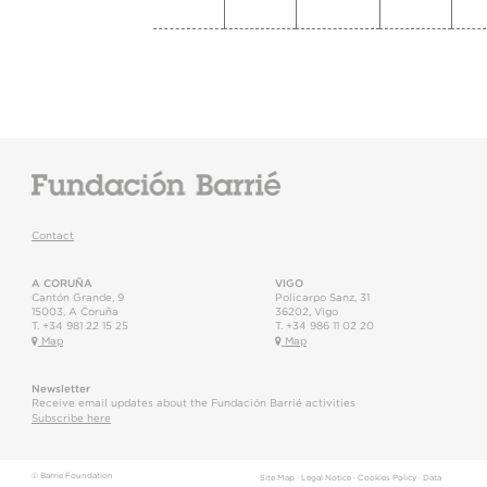
Contact
A CORUÑA
VIGO
Cantón Grande, 9
Policarpo Sanz, 31
15003
,
A Coruña
36202
,
Vigo
T.
+34 981 22 15 25
T.
+34 986 11 02 20
Map
Map
Newsletter
Receive email updates about the Fundación Barrié activities
Subscribe here
© Barrie Foundation
Site Map
·
Legal Notice
·
Cookies Policy
·
Data