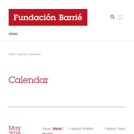
GAL
-
·
ESP
Home
/
Agenda
/
Calendario
Calendar
May
View:
Week
|
Select Month
Select Year
2026