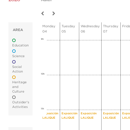
Month
Monday
Tuesday
Wednesday
Thursday
Frid
AREA
04
05
06
07
9h
Education
Science
Social
Action
10h
Heritage
and
Culture
Outsider's
Activities
11h
Exposición
Exposición
Exposición
Exposición
Expo
LALIQUE
LALIQUE
LALIQUE
LALIQUE
LALI