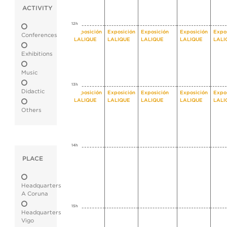
ACTIVITY
12h
Exposición
Exposición
Exposición
Exposición
Expo
Conferences
LALIQUE
LALIQUE
LALIQUE
LALIQUE
LALI
Exhibitions
Music
13h
Didactic
Exposición
Exposición
Exposición
Exposición
Expo
LALIQUE
LALIQUE
LALIQUE
LALIQUE
LALI
Others
14h
PLACE
Headquarters
A Coruna
15h
Headquarters
Vigo