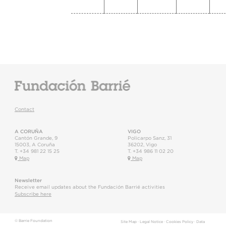
Contact
A CORUÑA
VIGO
Cantón Grande, 9
Policarpo Sanz, 31
15003
,
A Coruña
36202
,
Vigo
T.
+34 981 22 15 25
T.
+34 986 11 02 20
Map
Map
Newsletter
Receive email updates about the Fundación Barrié activities
Subscribe here
© Barrie Foundation
Site Map
·
Legal Notice
·
Cookies Policy
·
Data