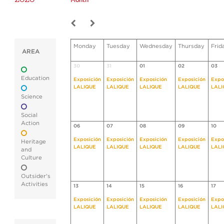
Month
Monday
Tuesday
Wednesday
Thursday
Frid
AREA
30
31
01
02
03
Education
Exposición
Exposición
Exposición
Exposición
Expo
LALIQUE
LALIQUE
LALIQUE
LALIQUE
LALI
Science
Social
Action
06
07
08
09
10
Exposición
Exposición
Exposición
Exposición
Expo
Heritage
LALIQUE
LALIQUE
LALIQUE
LALIQUE
LALI
and
Culture
Outsider's
Activities
13
14
15
16
17
Exposición
Exposición
Exposición
Exposición
Expo
LALIQUE
LALIQUE
LALIQUE
LALIQUE
LALI