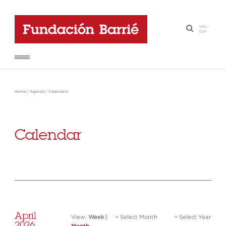
GAL
-
·
ESP
Home
/
Agenda
/
Calendario
Calendar
April
View:
Week
|
Select Month
Select Year
2026