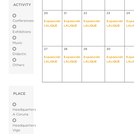
ACTIVITY
20
21
22
23
24
Conferences
Exposición
Exposición
Exposición
Exposición
Expo
LALIQUE
LALIQUE
LALIQUE
LALIQUE
LALI
Exhibitions
Music
27
28
29
30
1
Didactic
Exposición
Exposición
Exposición
Exposición
Expo
LALIQUE
LALIQUE
LALIQUE
LALIQUE
LALI
Others
PLACE
Headquarters
A Coruna
Headquarters
Vigo