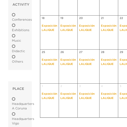
ACTIVITY
18
19
20
21
22
Conferences
Exposición
Exposición
Exposición
Exposición
Expo
Exhibitions
LALIQUE
LALIQUE
LALIQUE
LALIQUE
LALI
Music
Didactic
25
26
27
28
29
Exposición
Exposición
Exposición
Exposición
Expo
Others
LALIQUE
LALIQUE
LALIQUE
LALIQUE
LALI
1
2
3
4
5
PLACE
Exposición
Exposición
Exposición
Exposición
Expo
LALIQUE
LALIQUE
LALIQUE
LALIQUE
LALI
Headquarters
A Coruna
Headquarters
Vigo