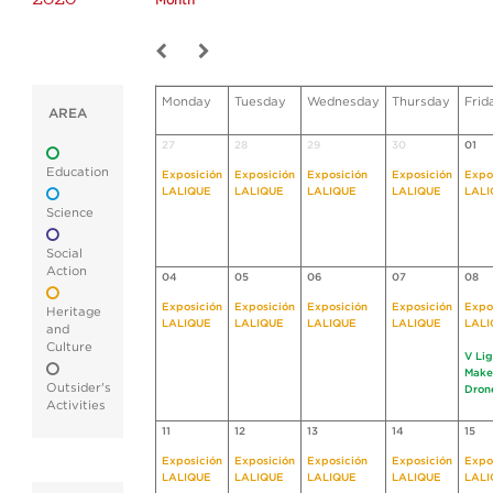
Month
Monday
Tuesday
Wednesday
Thursday
Frid
AREA
27
28
29
30
01
Education
Exposición
Exposición
Exposición
Exposición
Expo
LALIQUE
LALIQUE
LALIQUE
LALIQUE
LALI
Science
Social
Action
04
05
06
07
08
Exposición
Exposición
Exposición
Exposición
Expo
Heritage
LALIQUE
LALIQUE
LALIQUE
LALIQUE
LALI
and
Culture
V Li
Make
Outsider's
Dron
Activities
11
12
13
14
15
Exposición
Exposición
Exposición
Exposición
Expo
LALIQUE
LALIQUE
LALIQUE
LALIQUE
LALI