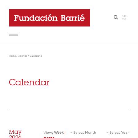
GAL
-
·
ESP
Home
/
Agenda
/
Calendario
Calendar
May
View:
Week
|
Select Month
Select Year
2026