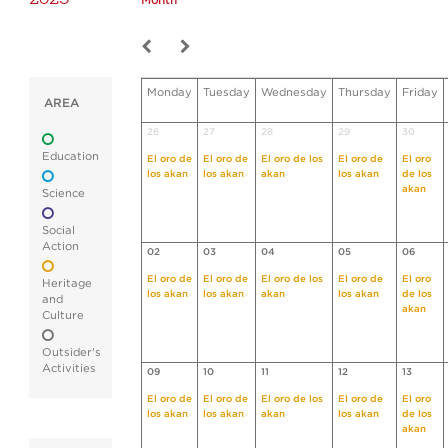
Month
Monday
Tuesday
Wednesday
Thursday
Friday
AREA
26
27
28
29
30
Education
El oro de
El oro de
El oro de los
El oro de
El oro
los akan
los akan
akan
los akan
de los
akan
Science
Social
Action
02
03
04
05
06
El oro de
El oro de
El oro de los
El oro de
El oro
Heritage
los akan
los akan
akan
los akan
de los
and
akan
Culture
Outsider's
Activities
09
10
11
12
13
El oro de
El oro de
El oro de los
El oro de
El oro
los akan
los akan
akan
los akan
de los
akan