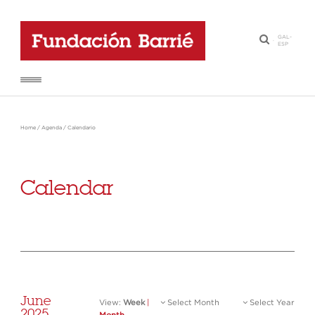
GAL
-
·
ESP
Home
/
Agenda
/
Calendario
Calendar
June
View:
Week
|
Select Month
Select Year
2025