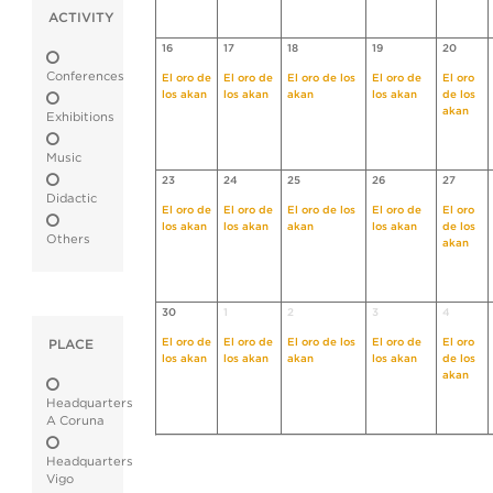
ACTIVITY
16
17
18
19
20
Conferences
El oro de
El oro de
El oro de los
El oro de
El oro
los akan
los akan
akan
los akan
de los
akan
Exhibitions
Music
23
24
25
26
27
Didactic
El oro de
El oro de
El oro de los
El oro de
El oro
los akan
los akan
akan
los akan
de los
Others
akan
30
1
2
3
4
El oro de
El oro de
El oro de los
El oro de
El oro
PLACE
los akan
los akan
akan
los akan
de los
akan
Headquarters
A Coruna
Headquarters
Vigo