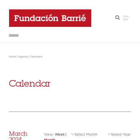
GAL
-
·
ESP
Home
/
Agenda
/
Calendario
Calendar
March
View:
Week
|
Select Month
Select Year
2024