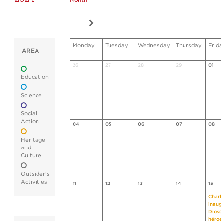
Month
Monday
Tuesday
Wednesday
Thursday
Frid
AREA
26
27
28
29
01
Education
Science
Social
Action
04
05
06
07
08
Heritage
and
Culture
Outsider's
Activities
11
12
13
14
15
Char
inau
Dios
héro