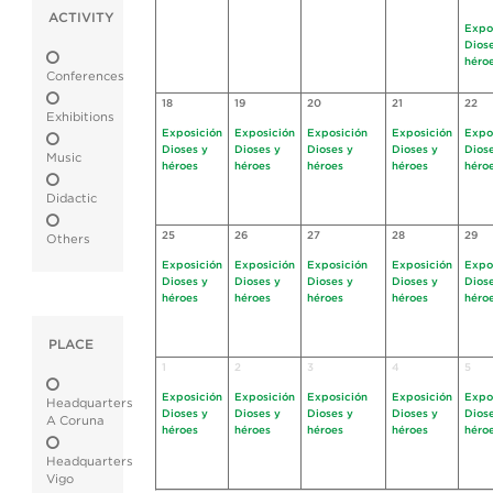
ACTIVITY
Expo
Dios
héro
Conferences
18
19
20
21
22
Exhibitions
Exposición
Exposición
Exposición
Exposición
Expo
Dioses y
Dioses y
Dioses y
Dioses y
Dios
Music
héroes
héroes
héroes
héroes
héro
Didactic
25
26
27
28
29
Others
Exposición
Exposición
Exposición
Exposición
Expo
Dioses y
Dioses y
Dioses y
Dioses y
Dios
héroes
héroes
héroes
héroes
héro
PLACE
1
2
3
4
5
Exposición
Exposición
Exposición
Exposición
Expo
Headquarters
Dioses y
Dioses y
Dioses y
Dioses y
Dios
A Coruna
héroes
héroes
héroes
héroes
héro
Headquarters
Vigo