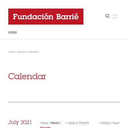
GAL
-
·
ESP
Home
/
Agenda
/
Calendario
Calendar
July 2021
View:
Week
|
Select Month
Select Year