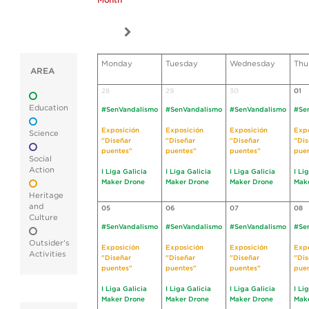
Month
Monday
Tuesday
Wednesday
Thu
AREA
28
29
30
01
Education
#SenVandalismo
#SenVandalismo
#SenVandalismo
#Se
Exposición
Exposición
Exposición
Expo
Science
"Diseñar
"Diseñar
"Diseñar
"Dis
puentes"
puentes"
puentes"
pue
Social
Action
I Liga Galicia
I Liga Galicia
I Liga Galicia
I Li
Maker Drone
Maker Drone
Maker Drone
Mak
Heritage
and
05
06
07
08
Culture
#SenVandalismo
#SenVandalismo
#SenVandalismo
#Se
Outsider's
Exposición
Exposición
Exposición
Expo
Activities
"Diseñar
"Diseñar
"Diseñar
"Dis
puentes"
puentes"
puentes"
pue
I Liga Galicia
I Liga Galicia
I Liga Galicia
I Li
Maker Drone
Maker Drone
Maker Drone
Mak