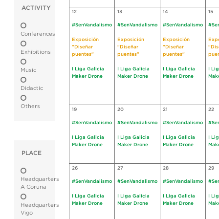
ACTIVITY
12
13
14
15
#SenVandalismo
#SenVandalismo
#SenVandalismo
#Se
Conferences
Exposición
Exposición
Exposición
Expo
"Diseñar
"Diseñar
"Diseñar
"Dis
Exhibitions
puentes"
puentes"
puentes"
pue
I Liga Galicia
I Liga Galicia
I Liga Galicia
I Li
Music
Maker Drone
Maker Drone
Maker Drone
Mak
Didactic
Others
19
20
21
22
#SenVandalismo
#SenVandalismo
#SenVandalismo
#Se
I Liga Galicia
I Liga Galicia
I Liga Galicia
I Li
Maker Drone
Maker Drone
Maker Drone
Mak
PLACE
26
27
28
29
Headquarters
#SenVandalismo
#SenVandalismo
#SenVandalismo
#Se
A Coruna
I Liga Galicia
I Liga Galicia
I Liga Galicia
I Li
Maker Drone
Maker Drone
Maker Drone
Mak
Headquarters
Vigo