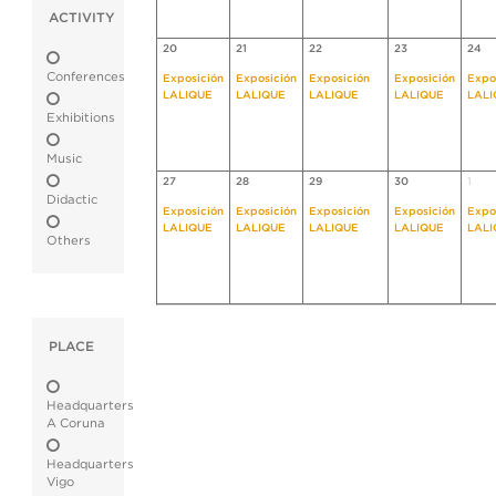
ACTIVITY
20
21
22
23
24
Conferences
Exposición
Exposición
Exposición
Exposición
Expo
LALIQUE
LALIQUE
LALIQUE
LALIQUE
LALI
Exhibitions
Music
27
28
29
30
1
Didactic
Exposición
Exposición
Exposición
Exposición
Expo
LALIQUE
LALIQUE
LALIQUE
LALIQUE
LALI
Others
PLACE
Headquarters
A Coruna
Headquarters
Vigo