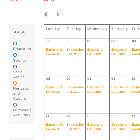
Month
Monday
Tuesday
Wednesday
Thursday
Frid
AREA
30
31
01
02
03
Education
Exposición
Exposición
Exposición
Exposición
Expo
LALIQUE
LALIQUE
LALIQUE
LALIQUE
LALI
Science
Social
Action
06
07
08
09
10
Exposición
Exposición
Exposición
Exposición
Expo
Heritage
LALIQUE
LALIQUE
LALIQUE
LALIQUE
LALI
and
Culture
Outsider's
Activities
13
14
15
16
17
Exposición
Exposición
Exposición
Exposición
Expo
LALIQUE
LALIQUE
LALIQUE
LALIQUE
LALI