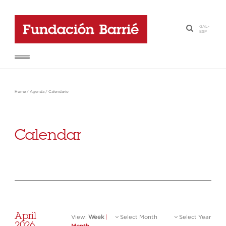
GAL
-
·
ESP
Home
/
Agenda
/
Calendario
Calendar
April
View:
Week
|
Select Month
Select Year
2026