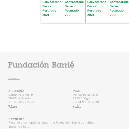
Convocatoria
Convocatoria
Convocatoria
Convocatoria
Becas
Becas
Becas
Becas
Posgrado
Posgrado
Posgrado
Posgrado
2021
2021
2021
2021
Contact
A CORUÑA
VIGO
Cantón Grande, 9
Policarpo Sanz, 31
15003
,
A Coruña
36202
,
Vigo
T.
+34 981 22 15 25
T.
+34 986 11 02 20
Map
Map
Newsletter
Receive email updates about the Fundación Barrié activities
Subscribe here