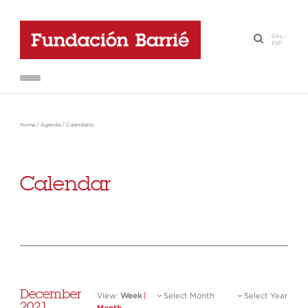
GAL
-
·
ESP
Home
/
Agenda
/
Calendario
Calendar
December
View:
Week
|
Select Month
Select Year
2021