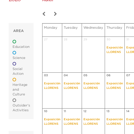
Month
Monday
Tuesday
Wednesday
Thursday
Frid
AREA
27
28
29
30
31
Education
Exposición
Expo
LLORENS
LLO
Science
Social
Action
03
04
05
06
07
Exposición
Exposición
Exposición
Exposición
Expo
Heritage
LLORENS
LLORENS
LLORENS
LLORENS
LLO
and
Culture
Outsider's
Activities
10
11
12
13
14
Exposición
Exposición
Exposición
Exposición
Expo
LLORENS
LLORENS
LLORENS
LLORENS
LLO