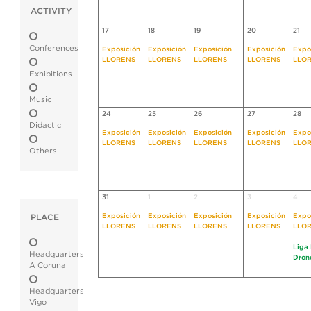
ACTIVITY
17
18
19
20
21
Conferences
Exposición
Exposición
Exposición
Exposición
Expo
LLORENS
LLORENS
LLORENS
LLORENS
LLO
Exhibitions
Music
24
25
26
27
28
Didactic
Exposición
Exposición
Exposición
Exposición
Expo
LLORENS
LLORENS
LLORENS
LLORENS
LLO
Others
31
1
2
3
4
Exposición
Exposición
Exposición
Exposición
Expo
PLACE
LLORENS
LLORENS
LLORENS
LLORENS
LLO
Liga
Headquarters
Dron
A Coruna
Headquarters
Vigo