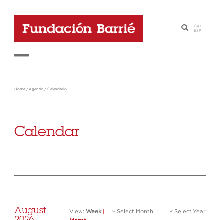
GAL
-
·
ESP
Home
/
Agenda
/
Calendario
Calendar
August
View:
Week
|
Select Month
Select Year
2026