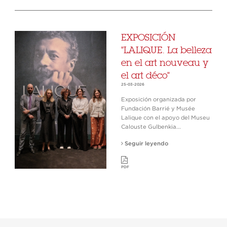
EXPOSICIÓN
"LALIQUE. La belleza
en el art nouveau y
el art déco"
25-03-2026
Exposición organizada por
Fundación Barrié y Musée
Lalique con el apoyo del Museu
Calouste Gulbenkia...
Seguir leyendo
PDF