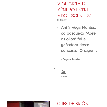
VIOLENCIA DE
XÉNERO ENTRE
ADOLESCENTES”
09-11-2017
Antía Vega Montes,
co bosquexo “Abre
os ollos” foi a
gañadora deste
concurso. O segun...
Seguir lendo
Imaxes
O IES DE BRIÓN