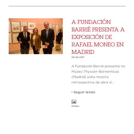
A FUNDACIÓN
BARRIÉ PRESENTA A
EXPOSICIÓN DE
RAFAEL MONEO EN
MADRID
03-04-2017
A Fundación Barrié presenta no
Museo Thyssen-Bornemisza
(Madrid) unha mostra
retrospectiva da obra d...
Seguir lendo
Imaxes