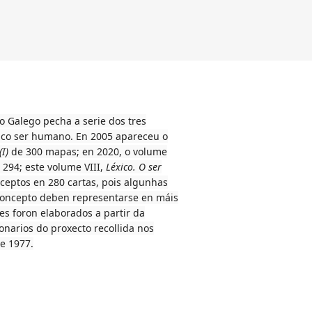
o Galego pecha a serie dos tres
o co ser humano. En 2005 apareceu o
I)
de 300 mapas; en 2020, o volume
e 294; este volume VIII,
Léxico. O ser
ceptos en 280 cartas, pois algunhas
concepto deben representarse en máis
s foron elaborados a partir da
onarios do proxecto recollida nos
e 1977.