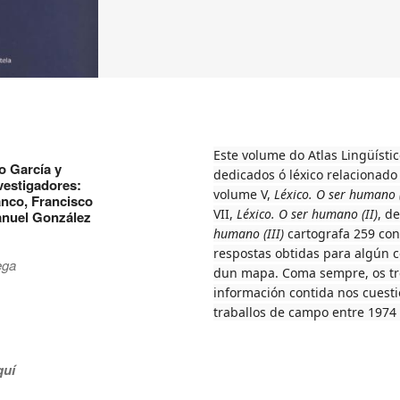
Este volume do Atlas Lingüístic
o García y
dedicados ó léxico relacionad
vestigadores:
volume V,
Léxico. O ser humano (
anco, Francisco
VII,
Léxico. O ser humano
(II)
, d
anuel González
humano (III)
cartografa 259 con
respostas obtidas para algún 
ega
dun mapa. Coma sempre, os tre
información contida nos cuesti
traballos de campo entre 1974 
quí