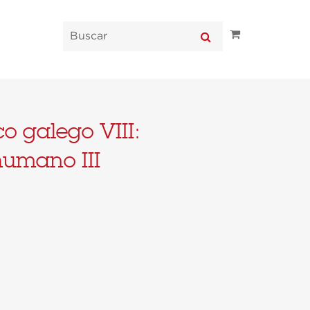
co galego VIII:
humano III