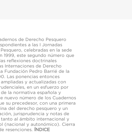
uadernos de Derecho Pesquero
spondientes a las I Jornadas
 Pesquero, celebradas en la sede
en 1999, este segundo número que
as reflexiones doctrinales
as Internaciones de Derecho
la Fundación Pedro Barrié de la
00. Las ponencias entonces
ampliadas y actualizadas con
prudenciales, en un esfuerzo por
 de la normativa española y
ste nuevo número de los Cuadernos
que su precedesor, con una primera
rina del derecho pesquero y un
ción, jurisprudencia y notas de
 tanto al ámbito internacional y
l (nacional y autonómico). Cierra
de resenciones.
ÍNDICE