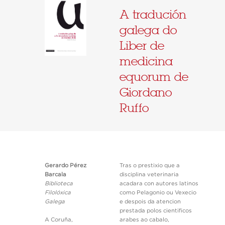
A tradución
galega do
Liber de
medicina
equorum de
Giordano
Ruffo
Gerardo Pérez
Tras o prestixio que a
Barcala
disciplina veterinaria
Biblioteca
acadara con autores latinos
Filolóxica
como Pelagonio ou Vexecio
Galega
e despois da atencion
prestada polos cientificos
A Coruña,
arabes ao cabalo,