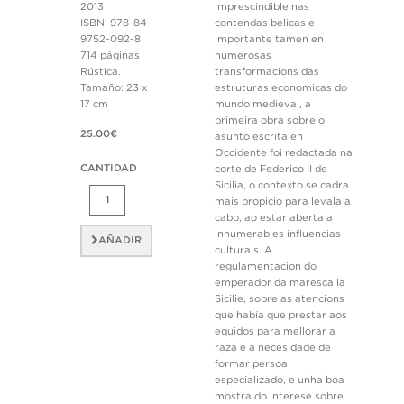
2013
imprescindible nas
ISBN: 978-84-
contendas belicas e
9752-092-8
importante tamen en
714 páginas
numerosas
Rústica.
transformacions das
Tamaño: 23 x
estruturas economicas do
17 cm
mundo medieval, a
primeira obra sobre o
25.00€
asunto escrita en
Occidente foi redactada na
CANTIDAD
corte de Federico II de
Sicilia, o contexto se cadra
mais propicio para levala a
cabo, ao estar aberta a
innumerables influencias
AÑADIR
culturais. A
regulamentacion do
emperador da marescalla
Sicilie, sobre as atencions
que había que prestar aos
equidos para mellorar a
raza e a necesidade de
formar persoal
especializado, e unha boa
mostra do interese sobre