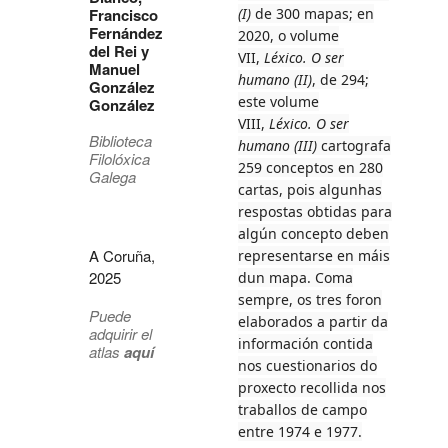
Francisco
(I)
de 300 mapas; en
Fernández
2020, o volume
del Rei y
VII,
Léxico. O ser
Manuel
humano
(II)
, de 294;
González
este volume
González
VIII,
Léxico. O ser
Biblioteca
humano (III)
cartografa
Filolóxica
259 conceptos en 280
Galega
cartas, pois algunhas
respostas obtidas para
algún concepto deben
A Coruña,
representarse en máis
2025
dun mapa. Coma
sempre, os tres foron
Puede
elaborados a partir da
adquirir el
información contida
atlas
aquí
nos cuestionarios do
proxecto recollida nos
traballos de campo
entre 1974 e 1977.