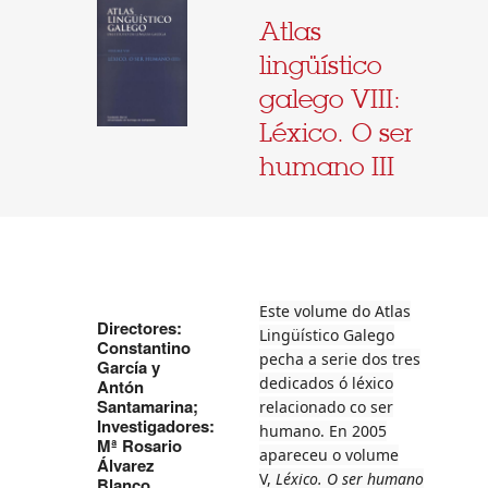
Atlas
lingüístico
galego VIII:
Léxico. O ser
humano III
Este volume do Atlas
Directores:
Lingüístico Galego
Constantino
pecha a serie dos tres
García y
dedicados ó léxico
Antón
Santamarina;
relacionado co ser
Investigadores:
humano. En 2005
Mª Rosario
apareceu o volume
Álvarez
V,
Léxico. O ser humano
Blanco,