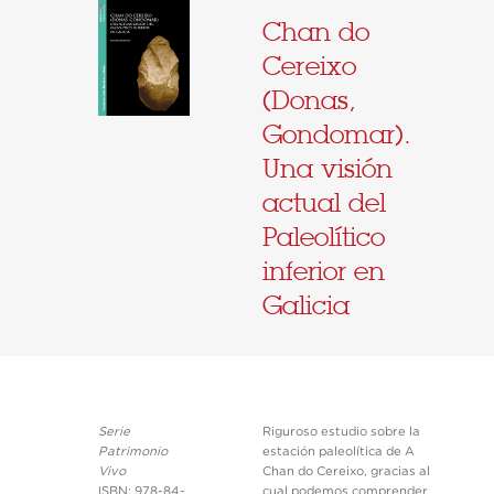
Chan do
Cereixo
(Donas,
Gondomar).
Una visión
actual del
Paleolítico
inferior en
Galicia
Serie
Riguroso estudio sobre la
Patrimonio
estación paleolítica de A
Vivo
Chan do Cereixo, gracias al
ISBN: 978-84-
cual podemos comprender