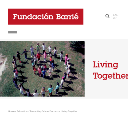
GAL
-
·
ESP
Living
Togethe
Home
/
Education
/
Promoting School Success
/
Living Together