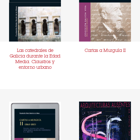
Las catedrales de
Cartas a Murguía II
Galicia durante la Edad
Media. Claustros y
entorno urbano