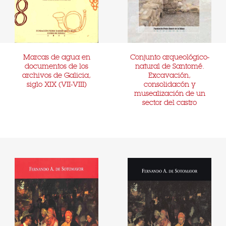
Marcas de agua en
Conjunto arqueológico-
documentos de los
natural de Santomé.
archivos de Galicia,
Excavación,
siglo XIX (VII-VIII)
consolidacón y
musealización de un
sector del castro