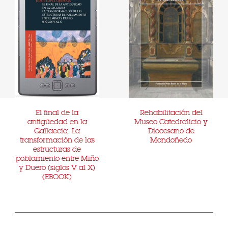
El final de la
Rehabilitación del
antigüedad en la
Museo Catedralicio y
Gallaecia. La
Diocesano de
transformación de las
Mondoñedo
estructuras de
poblamiento entre Miño
y Duero (siglos V al X)
(EBOOK)