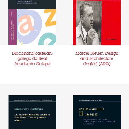
Diccionario castelán-
Marcel Breuer. Design
galego da Real
and Architecture
Academia Galega
(Inglés) [ARQ]