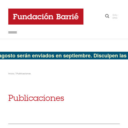
GAL
-
·
ENG
o serán enviados en septiembre. Disculpen las mole
Inicio
/
Publicaciones
Publicaciones