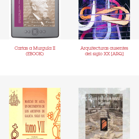
Cartas a Murguía II
Arquitecturas ausentes
(EBOOK)
del siglo XX [ARQ]