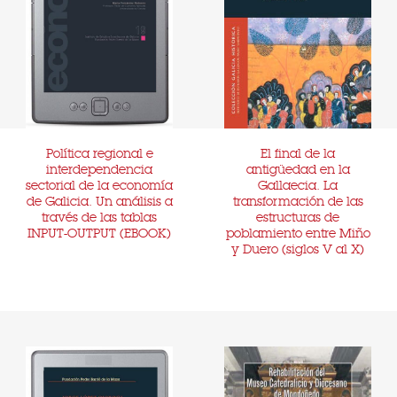
Política regional e
El final de la
interdependencia
antigüedad en la
sectorial de la economía
Gallaecia. La
de Galicia. Un análisis a
transformación de las
través de las tablas
estructuras de
INPUT-OUTPUT (EBOOK)
poblamiento entre Miño
y Duero (siglos V al X)