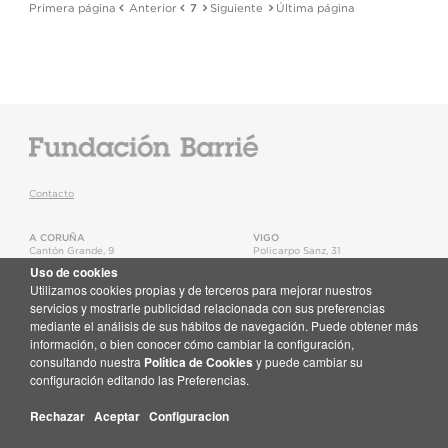
Primera página
Anterior
7
Siguiente
Última página
Contacto
A CORUÑA
VIGO
Cantón Grande, 9
Policarpo Sanz, 31
15003
,
A Coruña
36202
,
Vigo
Uso de cookies
T.
+34 981 22 15 25
T.
+34 986 11 02 20
Utilizamos cookies propias y de terceros para mejorar nuestros
Mapa
Mapa
servicios y mostrarle publicidad relacionada con sus preferencias
mediante el análisis de sus hábitos de navegación. Puede obtener más
Newsletter
información, o bien conocer cómo cambiar la configuración,
Recibe en tu correo toda la actualidad de la Fundación Barrié
consultando nuestra
Política de Cookies
y puede cambiar su
Suscríbete aquí
configuración editando las Preferencias.
Rechazar
Aceptar
Configuracion
© Fundación Barrié
Mapa web
·
Aviso legal
·
Política de Cookies
·
Protección de Datos
·
GPSR