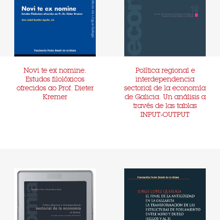
Novi te ex nomine.
Política regional e
Estudos filolóxicos
interdependencia
ofrecidos ao Prof. Dieter
sectorial de la economía
Kremer
de Galicia. Un análisis a
través de las tablas
INPUT-OUTPUT