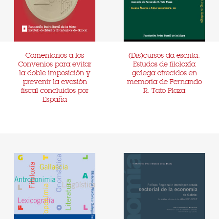
Comentarios a los
(Dis)cursos da escrita.
Convenios para evitar
Estudos de filoloxía
la doble imposición y
galega ofrecidos en
prevenir la evasión
memoria de Fernando
fiscal concluidos por
R. Tato Plaza
España