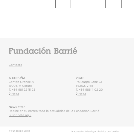
Contacto
A CORUÑA
VIGO
Cantón Grande, 9
Policarpo Sanz, 31
15003
,
A Coruña
36202
,
Vigo
T.
+34 981 22 15 25
T.
+34 986 11 02 20
Mapa
Mapa
Newsletter
Recibe en tu correo toda la actualidad de la Fundación Barrié
Suscríbete aquí
© Fundación Barrié
Mapa web
·
Aviso legal
·
Política de Cookies
·