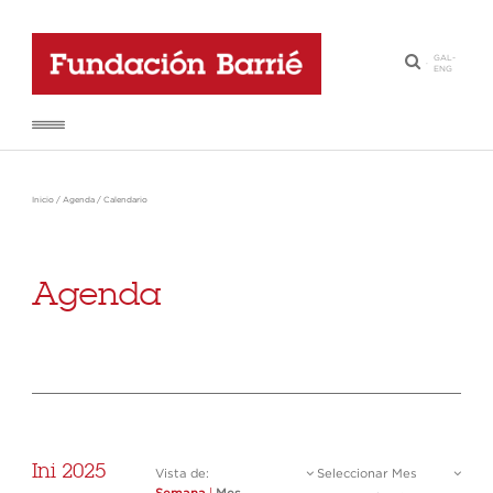
GAL
-
·
ENG
Inicio
/
Agenda
/
Calendario
Agenda
Ini 2025
Vista de:
Seleccionar Mes