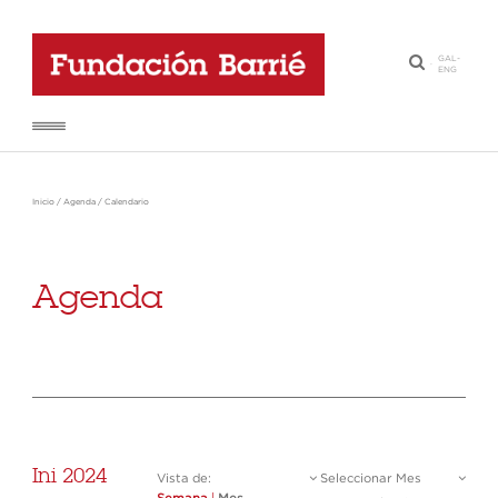
GAL
-
·
ENG
Inicio
/
Agenda
/
Calendario
Agenda
Ini 2024
Vista de:
Seleccionar Mes