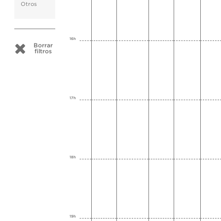
Otros
16h
Borrar
filtros
17h
18h
19h