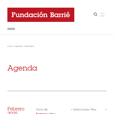
GAL
-
·
ENG
Inicio
/
Agenda
/
Calendario
Agenda
Febrero
Vista de:
Seleccionar Mes
2025