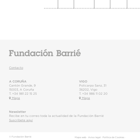
Contacto
A CORUÑA
VIGO
Cantón Grande, 9
Policarpo Sanz, 31
15003
,
A Coruña
36202
,
Vigo
T.
+34 981 22 15 25
T.
+34 986 11 02 20
Mapa
Mapa
Newsletter
Recibe en tu correo toda la actualidad de la Fundación Barrié
Suscríbete aquí
© Fundación Barrié
Mapa web
·
Aviso legal
·
Política de Cookies
·