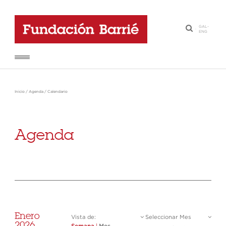
GAL
-
·
ENG
Inicio
/
Agenda
/
Calendario
Agenda
Enero
Vista de:
Seleccionar Mes
2026