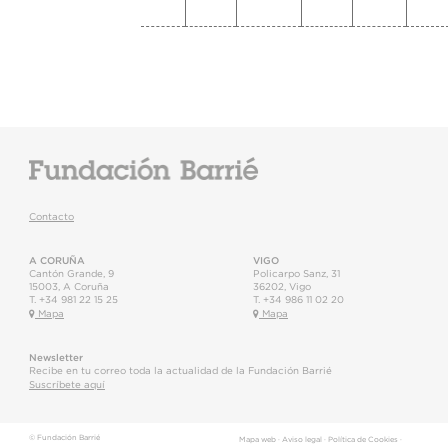
Contacto
A CORUÑA
VIGO
Cantón Grande, 9
Policarpo Sanz, 31
15003
,
A Coruña
36202
,
Vigo
T.
+34 981 22 15 25
T.
+34 986 11 02 20
Mapa
Mapa
Newsletter
Recibe en tu correo toda la actualidad de la Fundación Barrié
Suscríbete aquí
© Fundación Barrié
Mapa web
·
Aviso legal
·
Política de Cookies
·