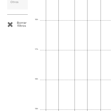
Otros
16h
Borrar
filtros
17h
18h
19h