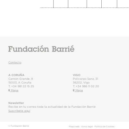
Contacto
A CORUÑA
VIGO
Cantón Grande, 9
Policarpo Sanz, 31
15003
,
A Coruña
36202
,
Vigo
T.
+34 981 22 15 25
T.
+34 986 11 02 20
Mapa
Mapa
Newsletter
Recibe en tu correo toda la actualidad de la Fundación Barrié
Suscríbete aquí
© Fundación Barrié
Mapa web
·
Aviso legal
·
Política de Cookies
·