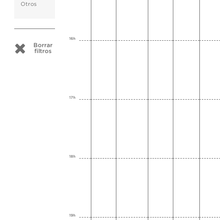
Otros
16h
Borrar
filtros
17h
18h
19h