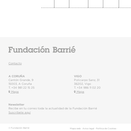
Contacto
A CORUÑA
VIGO
Cantón Grande, 9
Policarpo Sanz, 31
15003
,
A Coruña
36202
,
Vigo
T.
+34 981 22 15 25
T.
+34 986 11 02 20
Mapa
Mapa
Newsletter
Recibe en tu correo toda la actualidad de la Fundación Barrié
Suscríbete aquí
© Fundación Barrié
Mapa web
·
Aviso legal
·
Política de Cookies
·