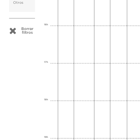
Otros
16h
Borrar
filtros
17h
18h
19h