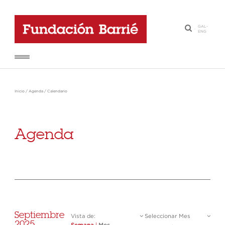
GAL
-
·
ENG
Inicio
/
Agenda
/
Calendario
Agenda
Septiembre
Vista de:
Seleccionar Mes
2025