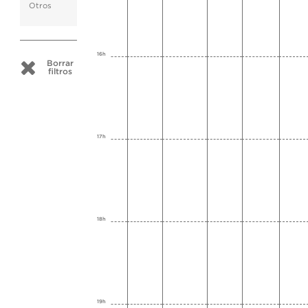
Otros
16h
Borrar
filtros
17h
18h
19h