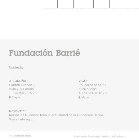
Contacto
A CORUÑA
VIGO
Cantón Grande, 9
Policarpo Sanz, 31
15003
,
A Coruña
36202
,
Vigo
T.
+34 981 22 15 25
T.
+34 986 11 02 20
Mapa
Mapa
Newsletter
Recibe en tu correo toda la actualidad de la Fundación Barrié
Suscríbete aquí
© Fundación Barrié
Mapa web
·
Aviso legal
·
Política de Cookies
·