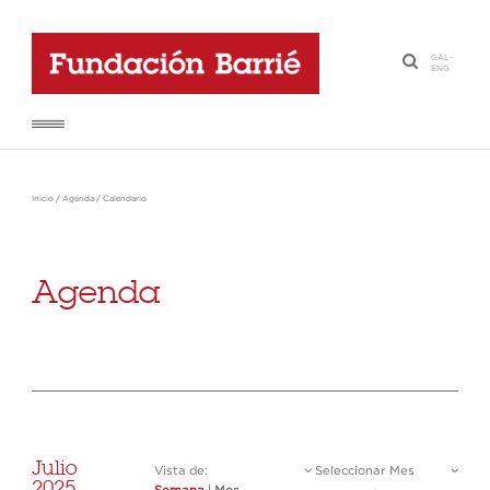
GAL
-
·
ENG
Inicio
/
Agenda
/
Calendario
Agenda
Julio
Vista de:
Seleccionar Mes
2025