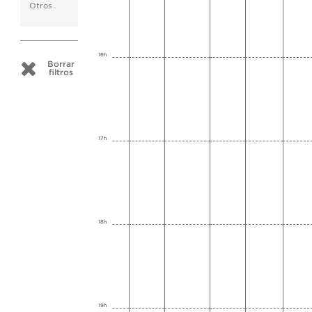
Otros
16h
Borrar
filtros
17h
18h
19h