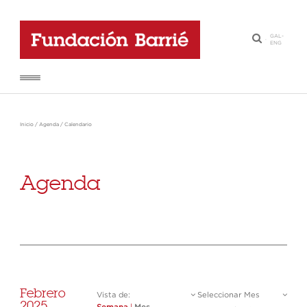
GAL
-
·
ENG
Inicio
/
Agenda
/
Calendario
Agenda
Febrero
Vista de:
Seleccionar Mes
2025