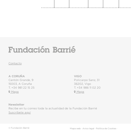
Contacto
A CORUÑA
VIGO
Cantón Grande, 9
Policarpo Sanz, 31
15003
,
A Coruña
36202
,
Vigo
T.
+34 981 22 15 25
T.
+34 986 11 02 20
Mapa
Mapa
Newsletter
Recibe en tu correo toda la actualidad de la Fundación Barrié
Suscríbete aquí
© Fundación Barrié
Mapa web
·
Aviso legal
·
Política de Cookies
·