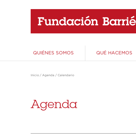
QUIÉNES SOMOS
QUÉ HACEMOS
Área de Educación
Área de Ciencia
Área de Acción Social
Área de Patrimonio y Cultura
Inicio
/
Agenda
/
Calendario
Educar es invertir en el futuro. La apuesta
Apostamos por una ciencia totalmente
La integración de los sectores más
Creemos en un Patrimonio y una Cultura
más apasionante y el denominador común
implicada en el circuito económico y social,
vulnerables de la sociedad es un requisito
vivos, protagonizados por personas, abiertos
de todos nuestros proyectos.
una ciencia responsable, producto de una
indispensable para el progreso y el bienestar
al disfrute y la participación de toda la
Agenda
sociedad consciente de su importancia en el
de todos
sociedad
desarrollo.