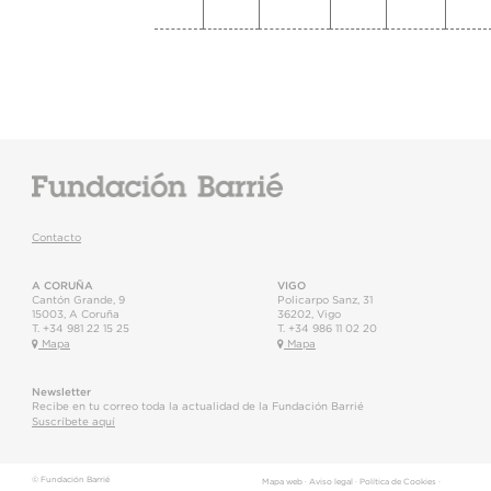
Contacto
A CORUÑA
VIGO
Cantón Grande, 9
Policarpo Sanz, 31
15003
,
A Coruña
36202
,
Vigo
T.
+34 981 22 15 25
T.
+34 986 11 02 20
Mapa
Mapa
Newsletter
Recibe en tu correo toda la actualidad de la Fundación Barrié
Suscríbete aquí
© Fundación Barrié
Mapa web
·
Aviso legal
·
Política de Cookies
·