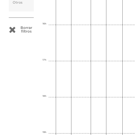
Otros
16h
Borrar
filtros
17h
18h
19h