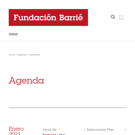
GAL
-
·
ENG
Inicio
/
Agenda
/
Calendario
Agenda
Enero
Vista de:
Seleccionar Mes
2021