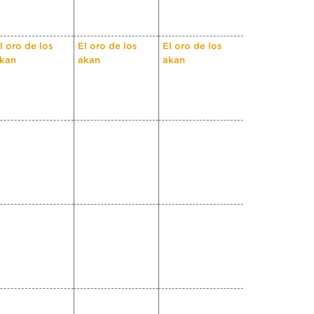
l oro de los
El oro de los
El oro de los
kan
akan
akan