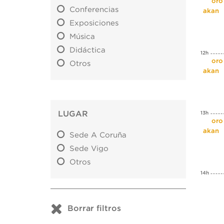
El oro
Conferencias
akan
Exposiciones
Música
Didáctica
12h
El oro
Otros
akan
LUGAR
13h
El oro
akan
Sede A Coruña
Sede Vigo
Otros
14h
Borrar filtros