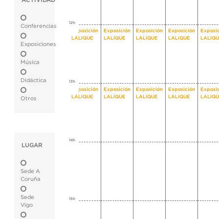
ACTIVIDAD
12h
Conferencias
Exposición
Exposición
Exposición
Exposición
Exposi
LALIQUE
LALIQUE
LALIQUE
LALIQUE
LALIQ
Exposiciones
Música
Didáctica
13h
Exposición
Exposición
Exposición
Exposición
Exposi
LALIQUE
LALIQUE
LALIQUE
LALIQUE
LALIQ
Otros
14h
LUGAR
Sede A
Coruña
Sede
15h
Vigo