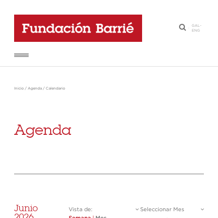
GAL
-
·
ENG
Inicio
/
Agenda
/
Calendario
Agenda
Junio
Vista de:
Seleccionar Mes
2026