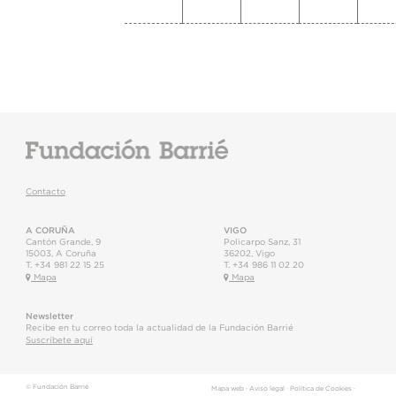
Contacto
A CORUÑA
VIGO
Cantón Grande, 9
Policarpo Sanz, 31
15003
,
A Coruña
36202
,
Vigo
T.
+34 981 22 15 25
T.
+34 986 11 02 20
Mapa
Mapa
Newsletter
Recibe en tu correo toda la actualidad de la Fundación Barrié
Suscríbete aquí
© Fundación Barrié
Mapa web
·
Aviso legal
·
Política de Cookies
·