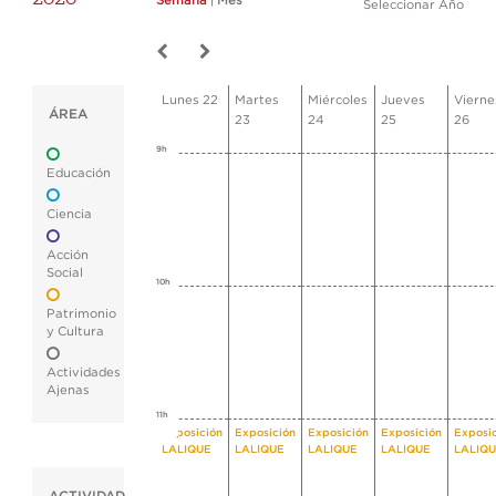
Semana
|
Mes
Seleccionar Año
Lunes 22
Martes
Miércoles
Jueves
Vierne
ÁREA
23
24
25
26
9h
Educación
Ciencia
Acción
Social
10h
Patrimonio
y Cultura
Actividades
Ajenas
11h
Exposición
Exposición
Exposición
Exposición
Exposi
LALIQUE
LALIQUE
LALIQUE
LALIQUE
LALIQ