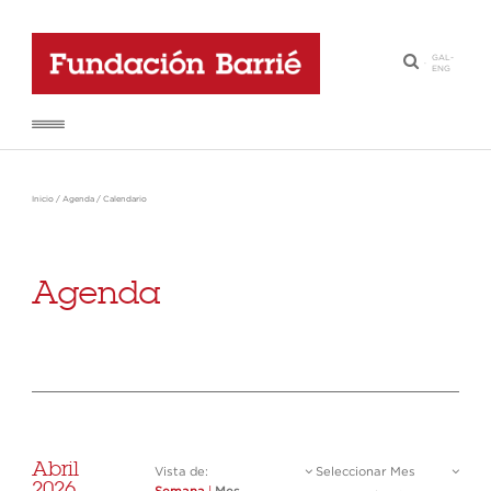
GAL
-
·
ENG
Inicio
/
Agenda
/
Calendario
Agenda
Abril
Vista de:
Seleccionar Mes
2026