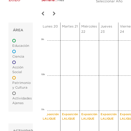
Semana
|
Mes
Seleccionar Año
Lunes 20
Martes 21
Miércoles
Jueves
Vierne
ÁREA
22
23
24
9h
Educación
Ciencia
Acción
Social
10h
Patrimonio
y Cultura
Actividades
Ajenas
11h
Exposición
Exposición
Exposición
Exposición
Exposi
LALIQUE
LALIQUE
LALIQUE
LALIQUE
LALIQ