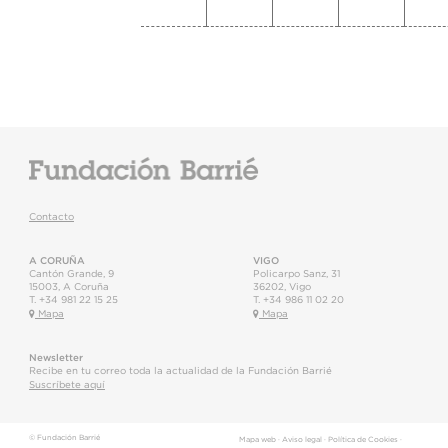
Contacto
A CORUÑA
VIGO
Cantón Grande, 9
Policarpo Sanz, 31
15003
,
A Coruña
36202
,
Vigo
T.
+34 981 22 15 25
T.
+34 986 11 02 20
Mapa
Mapa
Newsletter
Recibe en tu correo toda la actualidad de la Fundación Barrié
Suscríbete aquí
© Fundación Barrié
Mapa web
·
Aviso legal
·
Política de Cookies
·