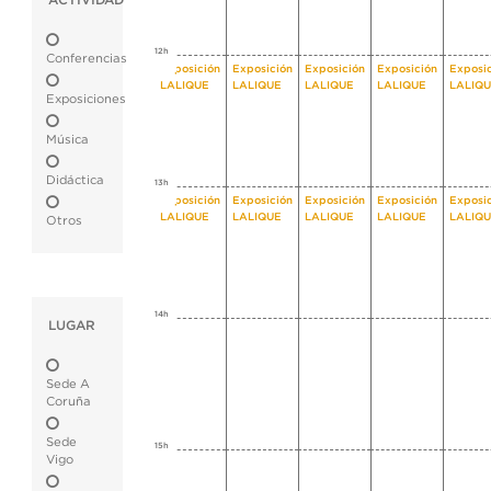
ACTIVIDAD
12h
Conferencias
Exposición
Exposición
Exposición
Exposición
Exposi
LALIQUE
LALIQUE
LALIQUE
LALIQUE
LALIQ
Exposiciones
Música
Didáctica
13h
Exposición
Exposición
Exposición
Exposición
Exposi
LALIQUE
LALIQUE
LALIQUE
LALIQUE
LALIQ
Otros
14h
LUGAR
Sede A
Coruña
Sede
15h
Vigo