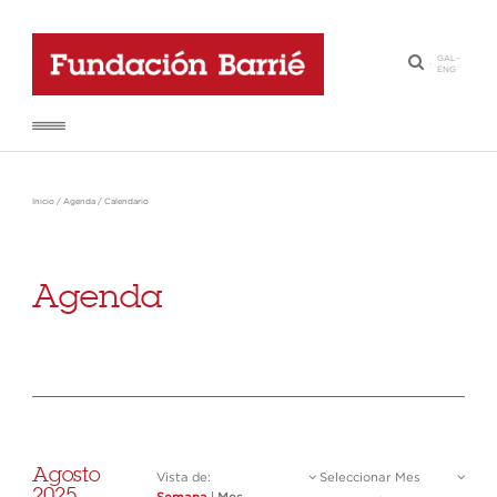
GAL
-
·
ENG
Inicio
/
Agenda
/
Calendario
Agenda
Agosto
Vista de:
Seleccionar Mes
2025