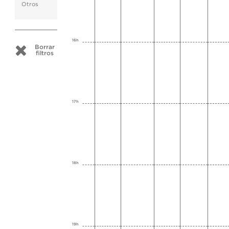
Otros
16h
Borrar
filtros
17h
18h
19h