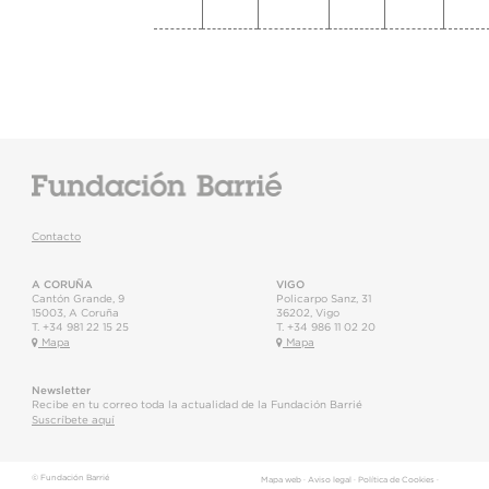
Contacto
A CORUÑA
VIGO
Cantón Grande, 9
Policarpo Sanz, 31
15003
,
A Coruña
36202
,
Vigo
T.
+34 981 22 15 25
T.
+34 986 11 02 20
Mapa
Mapa
Newsletter
Recibe en tu correo toda la actualidad de la Fundación Barrié
Suscríbete aquí
© Fundación Barrié
Mapa web
·
Aviso legal
·
Política de Cookies
·