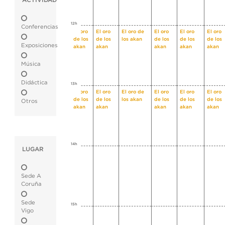
ACTIVIDAD
12h
Conferencias
El oro
El oro
El oro de
El oro
El oro
El oro
de los
de los
los akan
de los
de los
de los
Exposiciones
akan
akan
akan
akan
akan
Música
Didáctica
13h
El oro
El oro
El oro de
El oro
El oro
El oro
de los
de los
los akan
de los
de los
de los
Otros
akan
akan
akan
akan
akan
14h
LUGAR
Sede A
Coruña
Sede
15h
Vigo