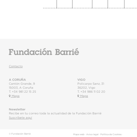
Contacto
A CORUÑA
VIGO
Cantón Grande, 9
Policarpo Sanz, 31
15003
,
A Coruña
36202
,
Vigo
T.
+34 981 22 15 25
T.
+34 986 11 02 20
Mapa
Mapa
Newsletter
Recibe en tu correo toda la actualidad de la Fundación Barrié
Suscríbete aquí
© Fundación Barrié
Mapa web
·
Aviso legal
·
Política de Cookies
·