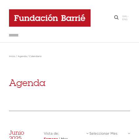
GAL
-
·
ENG
Inicio
/
Agenda
/
Calendario
Agenda
Junio
Vista de:
Seleccionar Mes
2025