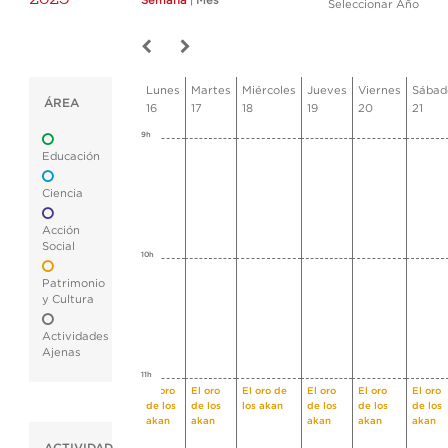
Semana
|
Mes
Seleccionar Año
Lunes
Martes
Miércoles
Jueves
Viernes
Sábad
ÁREA
16
17
18
19
20
21
9h
Educación
Ciencia
Acción
Social
10h
Patrimonio
y Cultura
Actividades
Ajenas
11h
El oro
El oro
El oro de
El oro
El oro
El oro
de los
de los
los akan
de los
de los
de los
akan
akan
akan
akan
akan