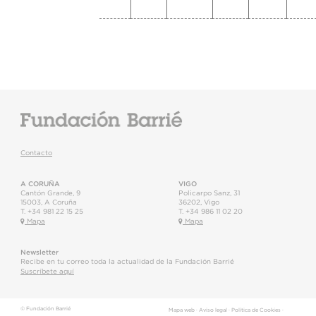
Contacto
A CORUÑA
VIGO
Cantón Grande, 9
Policarpo Sanz, 31
15003
,
A Coruña
36202
,
Vigo
T.
+34 981 22 15 25
T.
+34 986 11 02 20
Mapa
Mapa
Newsletter
Recibe en tu correo toda la actualidad de la Fundación Barrié
Suscríbete aquí
© Fundación Barrié
Mapa web
·
Aviso legal
·
Política de Cookies
·