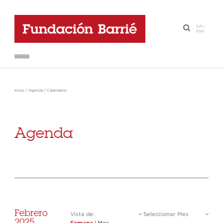
GAL
-
·
ENG
Inicio
/
Agenda
/
Calendario
Agenda
Febrero
Vista de:
Seleccionar Mes
2025